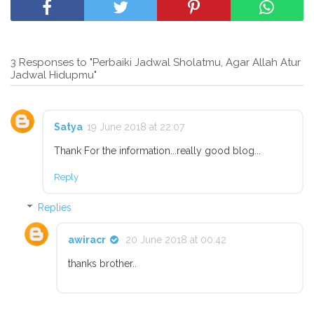
3 Responses to "Perbaiki Jadwal Sholatmu, Agar Allah Atur
Jadwal Hidupmu"
Satya
19 June 2018 at 22:07
Thank For the information...really good blog...
Reply
Replies
awiracr
20 June 2018 at 00:42
thanks brother..