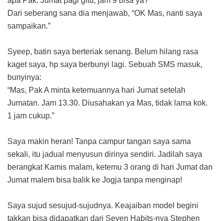
apa Pak. Jumat pagi gitu, jam 9 bisa ya?”
Dari seberang sana dia menjawab, “OK Mas, nanti saya
sampaikan.”
Syeep, batin saya berteriak senang. Belum hilang rasa
kaget saya, hp saya berbunyi lagi. Sebuah SMS masuk,
bunyinya:
“Mas, Pak A minta ketemuannya hari Jumat setelah
Jumatan. Jam 13.30. Diusahakan ya Mas, tidak lama kok.
1 jam cukup.”
Saya makin heran! Tanpa campur tangan saya sama
sekali, itu jadual menyusun dirinya sendiri. Jadilah saya
berangkat Kamis malam, ketemu 3 orang di hari Jumat dan
Jumat malem bisa balik ke Jogja tanpa menginap!
Saya sujud sesujud-sujudnya. Keajaiban model begini
takkan bisa didapatkan dari Seven Habits-nya Stephen