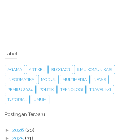
Label
AGAMA
ARTIKEL
BLOGACR
ILMU KOMUNIKASI
INFORMATIKA
MODUL
MULTIMEDIA
NEWS
PEMILU 2024
POLITIK
TEKNOLOGI
TRAVELING
TUTORIAL
UMUM
Postingan Terbaru
2026
(20)
►
2025
(31)
►