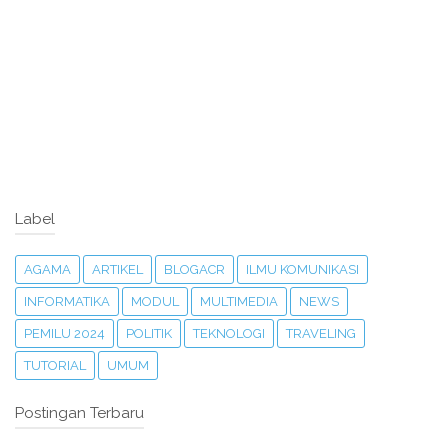
Label
AGAMA
ARTIKEL
BLOGACR
ILMU KOMUNIKASI
INFORMATIKA
MODUL
MULTIMEDIA
NEWS
PEMILU 2024
POLITIK
TEKNOLOGI
TRAVELING
TUTORIAL
UMUM
Postingan Terbaru