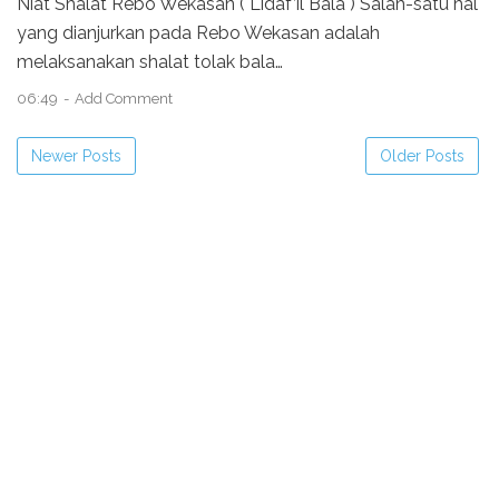
Niat Shalat Rebo Wekasan ( Lidaf’il Bala ) Salah-satu hal
yang dianjurkan pada Rebo Wekasan adalah
melaksanakan shalat tolak bala…
06:49
Add Comment
Newer Posts
Older Posts