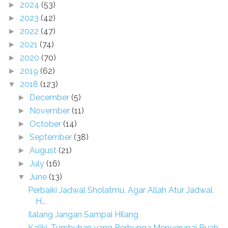
2024
(53)
►
2023
(42)
►
2022
(47)
►
2021
(74)
►
2020
(70)
►
2019
(62)
►
2018
(123)
▼
December
(5)
►
November
(11)
►
October
(14)
►
September
(38)
►
August
(21)
►
July
(16)
►
June
(13)
▼
Perbaiki Jadwal Sholatmu, Agar Allah Atur Jadwal
H...
Ilalang Jangan Sampai Hilang
Kaliki, Tumbuhan yang Berbunga Menyerupai Buah