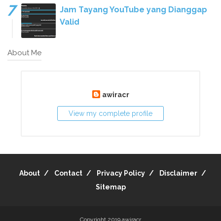
Jam Tayang YouTube yang Dianggap
Valid
About Me
awiracr
View my complete profile
About
Contact
Privacy Policy
Disclaimer
Sitemap
Copyright 2019
awiracr