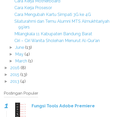
Cara Kerja Motherboard
Cara Kerja Prosesor
Cara Mengubah Kartu Simpati 3G ke 4G
Silaturahmi dan Temu Alumni MTS Almukhtariyah
99’ers
Milangkala 11 Kabupaten Bandung Barat
Ciri – Ciri Wanita Sholehan Menurut Al-Qur’an
June
(13)
►
May
(4)
►
March
(1)
►
2016
(8)
►
2015
(13)
►
2013
(4)
►
Postingan Populer
Fungsi Tools Adobe Premiere