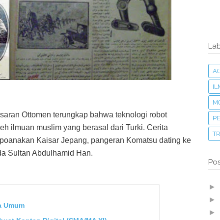
Lab
A
I
M
aran Ottomen terungkap bahwa teknologi robot
PE
eh ilmuan muslim yang berasal dari Turki. Cerita
T
 kepoanakan Kaisar Jepang, pangeran Komatsu dating ke
da Sultan Abdulhamid Han.
Pos
►
►
ra Umum
►