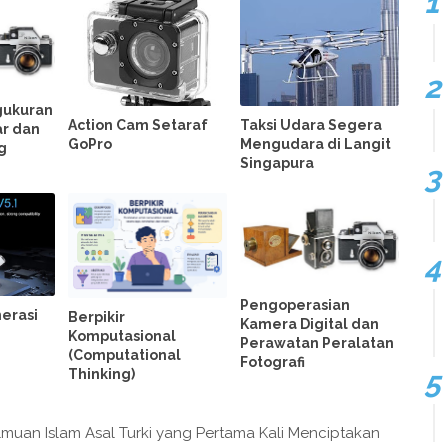
gukuran
Action Cam Setaraf
Taksi Udara Segera
r dan
GoPro
Mengudara di Langit
g
Singapura
Pengoperasian
erasi
Berpikir
Kamera Digital dan
Komputasional
Perawatan Peralatan
(Computational
Fotografi
Thinking)
muan Islam Asal Turki yang Pertama Kali Menciptakan