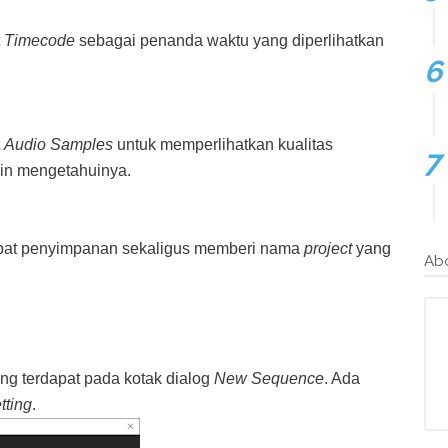
t
Timecode
sebagai penanda waktu yang diperlihatkan
t
Audio Samples
untuk memperlihatkan kualitas
gin mengetahuinya.
empat penyimpanan sekaligus memberi nama
project
yang
Ab
ng terdapat pada kotak dialog
New Sequence
. Ada
tting
.