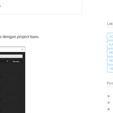
D
Lab
A
ai dengan
project
baru.
I
M
PE
T
Pos
►
►
►