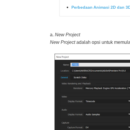
Perbedaan Animasi 2D dan 3
a.
New Project
New Project
adalah opsi untuk memul