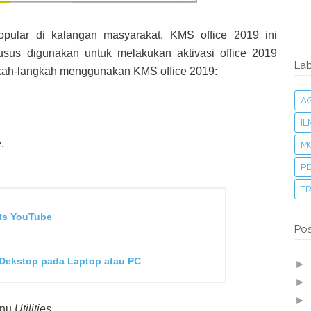
ular di kalangan masyarakat. KMS office 2019 ini
sus digunakan untuk melakukan aktivasi office 2019
Lab
gkah-langkah menggunakan KMS office 2019:
A
I
.
M
PE
T
ts YouTube
Pos
Dekstop pada Laptop atau PC
►
►
►
enu
Utilities
.