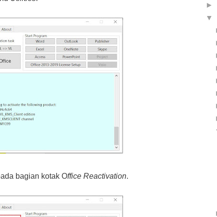
►
▼
pada bagian kotak O
ffice Reactivation
.