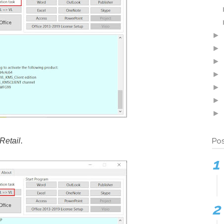
►
►
►
►
►
►
►
Pos
 Retail
.