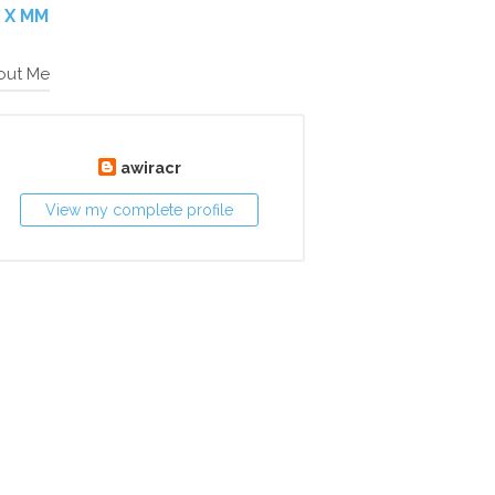
X MM
out Me
awiracr
View my complete profile