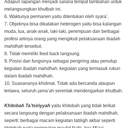
Adapun lapangan menjadi sarana tempat tambahan untuk
melangsungkan khutbah ini.
6. Waktunya permanen yaitu ditentukan oleh syara’.
7. Objeknya bisa dikatakan heterogen yaitu bisa kalangan
muda, tua, anak-anak, laki-laki, perempuan dan berbagai
profesi artinya orang yang mengikuti pelaksanaan ibadah
mahdhah
tersebut.
8. Tidak memiliki feed back langsung.
9. Posisi dan fungsinya sebagai pengiring atau penutup
kegiatan ibadah
mahdhah
, kegiatan yang termasuk rukun
dalam ibadah mahdhah.
10. Suasananya khidmat. Tidak ada bercanda ataupun
tertawa, seluruh jama’ah serentak mendengarkan khutbah.
Khitobah Ta’tsiriyyah
yaitu khitobah yang tidak terikat
secara langsung dengan pelaksanaan ibadah mahdhah,
seperti: berbagai macam kegiatan tabligh akbar seperti
khitobah pada peringatan maulid Nabi, Isra Mi’raj,