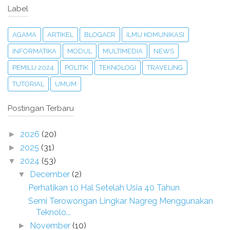
Label
AGAMA
ARTIKEL
BLOGACR
ILMU KOMUNIKASI
INFORMATIKA
MODUL
MULTIMEDIA
NEWS
PEMILU 2024
POLITIK
TEKNOLOGI
TRAVELING
TUTORIAL
UMUM
Postingan Terbaru
2026
(20)
►
2025
(31)
►
2024
(53)
▼
December
(2)
▼
Perhatikan 10 Hal Setelah Usia 40 Tahun
Semi Terowongan Lingkar Nagreg Menggunakan
Teknolo...
November
(10)
►