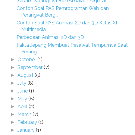
Sebab Datangnya Rezeki dalam Alqur'an
Contoh Soal PAS Pemrograman Web dan
Perangkat Berg...
Contoh Soal PAS Animasi 2D dan 3D Kelas XI
Multimedia
Perbedaan Animasi 2D dan 3D
Fakta Jepang Membuat Pesawat Tempurnya Saat
Perang...
October
(1)
►
September
(7)
►
August
(5)
►
July
(8)
►
June
(1)
►
May
(8)
►
April
(2)
►
March
(7)
►
February
(1)
►
January
(1)
►