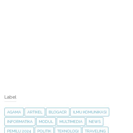
Label
AGAMA
ARTIKEL
BLOGACR
ILMU KOMUNIKASI
INFORMATIKA
MODUL
MULTIMEDIA
NEWS
PEMILU 2024
POLITIK
TEKNOLOGI
TRAVELING