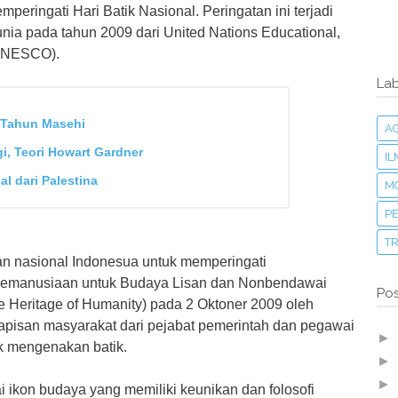
peringati Hari Batik Nasional. Peringatan ini terjadi
nia pada tahun 2009 dari United Nations Educational,
 (UNESCO).
Lab
 Tahun Masehi
A
i, Teori Howart Gardner
I
l dari Palestina
M
PE
T
aan nasional Indonesua untuk memperingati
 Kemanusiaan untuk Budaya Lisan dan Nonbendawai
Pos
le Heritage of Humanity) pada 2 Oktoner 2009 oleh
apisan masyarakat dari pejabat pemerintah dan pegawai
►
k mengenakan batik.
►
►
 ikon budaya yang memiliki keunikan dan folosofi