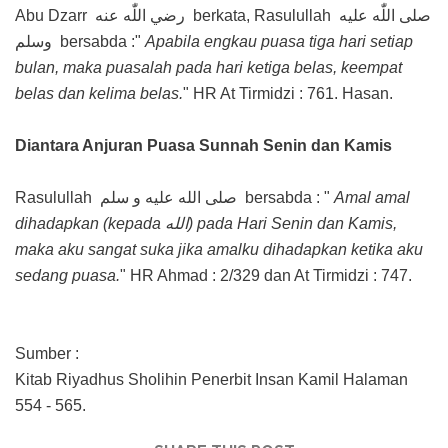
صلى اللّٰه عليه
Abu Dzarr رضي اللّٰه عنه berkata, Rasulullah
وسلم b
ersabda :"
Apabila engkau puasa tiga hari setiap
bulan, maka puasalah pada hari ketiga belas, keempat
belas dan kelima belas.
" HR At Tirmidzi : 761. Hasan.
Diantara Anjuran Puasa Sunnah Senin dan Kamis
Rasulullah صلى الله عليه و سلم bersabda : "
Amal amal
dihadapkan (kepada الله) pada Hari Senin dan Kamis,
maka aku sangat suka jika amalku dihadapkan ketika aku
sedang puasa.
" HR Ahmad : 2/329 dan At Tirmidzi : 747.
Sumber :
Kitab Riyadhus Sholihin Penerbit Insan Kamil Halaman
554 - 565.