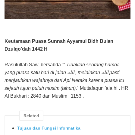
Keutamaan Puasa Sunnah Ayyamul Bidh Bulan
Dzulqo'dah 1442 H
Rasulullah Saw, bersabda :"
Tidaklah seorang hamba
yang puasa satu hari di jalan الله , melainkan الله pasti
menjauhkan wajahnya dari Api Neraka karena puasa itu
sejauh tujuh puluh musim (tahun)
." Muttafaqun 'alaihi . HR
Al Bukhari : 2840 dan Muslim : 1153 .
Related
Tujuan dan Fungsi Informatika