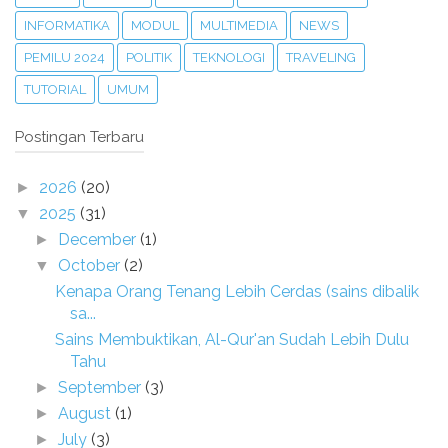
INFORMATIKA
MODUL
MULTIMEDIA
NEWS
PEMILU 2024
POLITIK
TEKNOLOGI
TRAVELING
TUTORIAL
UMUM
Postingan Terbaru
2026
(20)
►
2025
(31)
▼
December
(1)
►
October
(2)
▼
Kenapa Orang Tenang Lebih Cerdas (sains dibalik
sa...
Sains Membuktikan, Al-Qur'an Sudah Lebih Dulu
Tahu
September
(3)
►
August
(1)
►
July
(3)
►