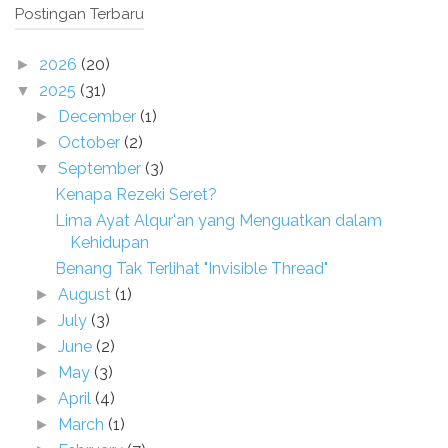
Postingan Terbaru
2026
(20)
►
2025
(31)
▼
December
(1)
►
October
(2)
►
September
(3)
▼
Kenapa Rezeki Seret?
Lima Ayat Alqur'an yang Menguatkan dalam
Kehidupan
Benang Tak Terlihat "Invisible Thread"
August
(1)
►
July
(3)
►
June
(2)
►
May
(3)
►
April
(4)
►
March
(1)
►