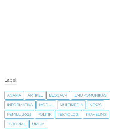
Label
AGAMA
ARTIKEL
BLOGACR
ILMU KOMUNIKASI
INFORMATIKA
MODUL
MULTIMEDIA
NEWS
PEMILU 2024
POLITIK
TEKNOLOGI
TRAVELING
TUTORIAL
UMUM