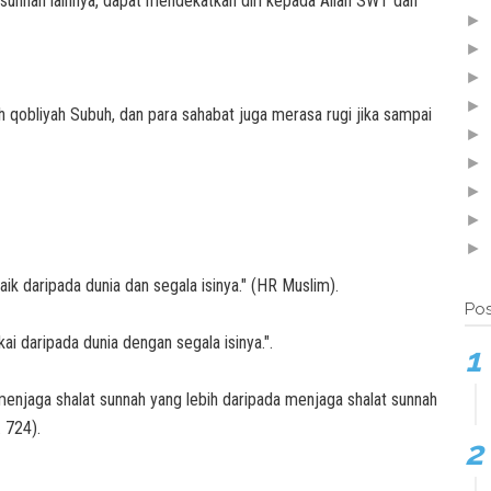
t sunnah lainnya, dapat mendekatkan diri kepada Allah SWT dan
►
►
►
►
 qobliyah Subuh, dan para sahabat juga merasa rugi jika sampai
►
►
►
►
►
aik daripada dunia dan segala isinya." (HR Muslim).
Pos
ai daripada dunia dengan segala isinya.".
ah menjaga shalat sunnah yang lebih daripada menjaga shalat sunnah
 724).