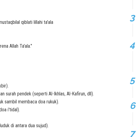
taqbilal qiblati lillahi ta'ala
ena Allah Ta'ala."
bir).
 surah pendek (seperti Al-Ikhlas, Al-Kafirun, dll).
uk sambil membaca doa rukuk).
oa i'tidal).
duk di antara dua sujud).