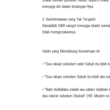
Shalat sunnah qobliyah Subuh, seperti shala
menjaga diri dalam lindungan-Nya.
5. Keistimewaan yang Tak Terganti:
Rasulullah SAW sangat menjaga shalat sunnah
tidak mengerjakannya.
Hadis yang Mendukung Keutamaan Ini:
• "Dua rakaat sebelum salat Subuh itu lebih b
• "Dua rakaat sebelum Subuh itu lebih aku suk
• "Nabi shallallahu a'alaihi wa sallam tidakl
dua raka'at sebelum Shubuh” (HR. Muslim no.