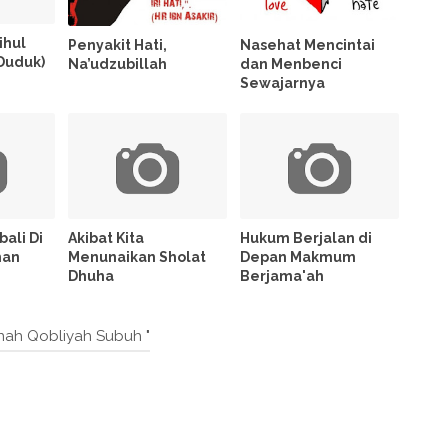
ihul
Penyakit Hati,
Nasehat Mencintai
Duduk)
Na’udzubillah
dan Menbenci
Sewajarnya
ali Di
Akibat Kita
Hukum Berjalan di
han
Menunaikan Sholat
Depan Makmum
Dhuha
Berjama'ah
nah Qobliyah Subuh "