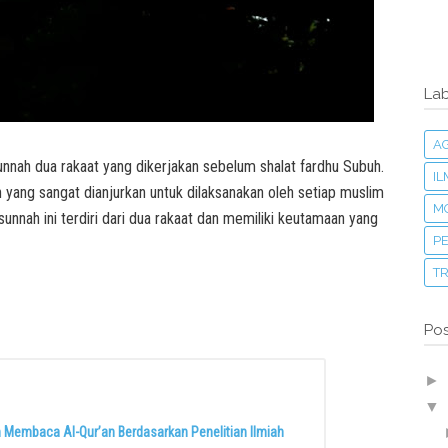
Lab
A
sunnah dua rakaat yang dikerjakan sebelum shalat fardhu Subuh.
I
h yang sangat dianjurkan untuk dilaksanakan oleh setiap muslim
M
unnah ini terdiri dari dua rakaat dan memiliki keutamaan yang
PE
T
Pos
►
▼
 Membaca Al-Qur’an Berdasarkan Penelitian Ilmiah