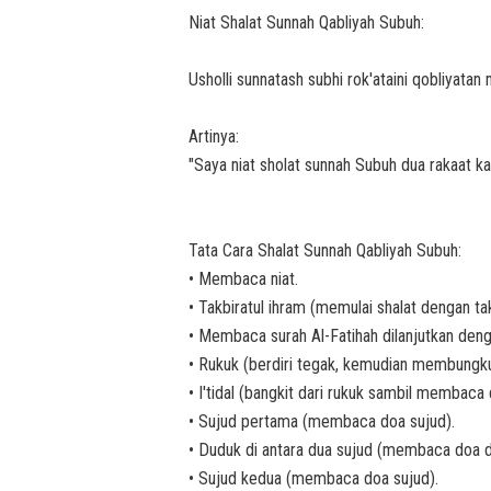
Niat Shalat Sunnah Qabliyah Subuh:
Usholli sunnatash subhi rok'ataini qobliyatan mus
Artinya:
"Saya niat sholat sunnah Subuh dua rakaat kar
Tata Cara Shalat Sunnah Qabliyah Subuh:
• Membaca niat.
• Takbiratul ihram (memulai shalat dengan tak
• Membaca surah Al-Fatihah dilanjutkan dengan
• Rukuk (berdiri tegak, kemudian membungk
• I'tidal (bangkit dari rukuk sambil membaca d
• Sujud pertama (membaca doa sujud).
• Duduk di antara dua sujud (membaca doa du
• Sujud kedua (membaca doa sujud).