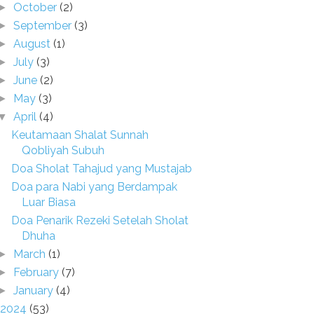
October
(2)
►
September
(3)
►
August
(1)
►
July
(3)
►
June
(2)
►
May
(3)
►
April
(4)
▼
Keutamaan Shalat Sunnah
Qobliyah Subuh
Doa Sholat Tahajud yang Mustajab
Doa para Nabi yang Berdampak
Luar Biasa
Doa Penarik Rezeki Setelah Sholat
Dhuha
March
(1)
►
February
(7)
►
January
(4)
►
2024
(53)