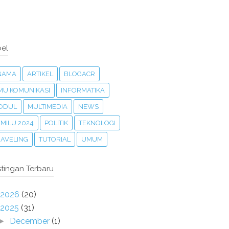
el
GAMA
ARTIKEL
BLOGACR
LMU KOMUNIKASI
INFORMATIKA
ODUL
MULTIMEDIA
NEWS
MILU 2024
POLITIK
TEKNOLOGI
RAVELING
TUTORIAL
UMUM
tingan Terbaru
2026
(20)
2025
(31)
December
(1)
►