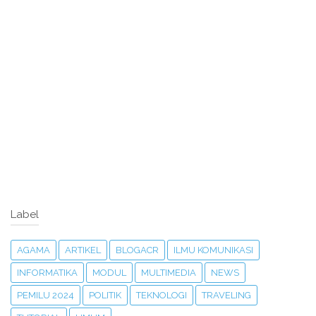
Label
AGAMA
ARTIKEL
BLOGACR
ILMU KOMUNIKASI
INFORMATIKA
MODUL
MULTIMEDIA
NEWS
PEMILU 2024
POLITIK
TEKNOLOGI
TRAVELING