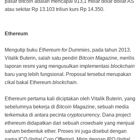
pasar bitcoin adalah mencapai 913,1 miliar dolar dollar AS
atau sekitar Rp 13.103 triliun kurs Rp 14.350.
Ethereum
Mengutip buku
Ethereum for Dummies
, pada tahun 2013,
Vitalik Buterin, salah satu pendiri
Bitcoin Magazine
, merilis
laporan resmi yang mengusulkan implementasi
blockchain
baru yang lebih fungsional. Proposal tersebut merupakan
cikal bakal Ethereum
blockchain
.
Ethereum pertama kali diciptakan oleh Vitalik Buterin, yang
sebelumnya bekerja di
Bitcoin Magazine
, sebuah media
terkemuka di antara pecinta
cryptocurrency
. Dana project
ethereum didapatkan dari sebuah
crowdsale
yang menjual
saham berbentuk ether. Proses ini juga disebut dengan
nama ICO (
Initial Coin Offering
). Mirip dengan IPO (
Initial