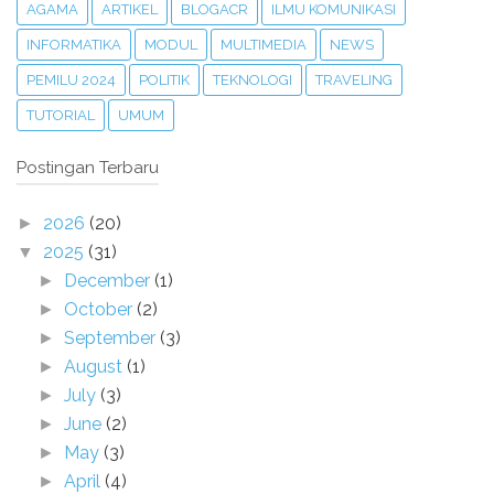
AGAMA
ARTIKEL
BLOGACR
ILMU KOMUNIKASI
INFORMATIKA
MODUL
MULTIMEDIA
NEWS
PEMILU 2024
POLITIK
TEKNOLOGI
TRAVELING
TUTORIAL
UMUM
Postingan Terbaru
2026
(20)
►
2025
(31)
▼
December
(1)
►
October
(2)
►
September
(3)
►
August
(1)
►
July
(3)
►
June
(2)
►
May
(3)
►
April
(4)
►