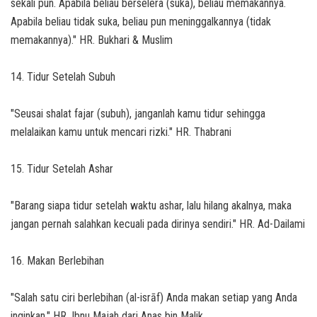
sekali pun. Apabila beliau berselera (suka), beliau memakannya.
Apabila beliau tidak suka, beliau pun meninggalkannya (tidak
memakannya)." HR. Bukhari & Muslim
14. Tidur Setelah Subuh
"Seusai shalat fajar (subuh), janganlah kamu tidur sehingga
melalaikan kamu untuk mencari rizki." HR. Thabrani
15. Tidur Setelah Ashar
"Barang siapa tidur setelah waktu ashar, lalu hilang akalnya, maka
jangan pernah salahkan kecuali pada dirinya sendiri." HR. Ad-Dailami
16. Makan Berlebihan
"Salah satu ciri berlebihan (al-isrāf) Anda makan setiap yang Anda
inginkan." HR. Ibnu Majah dari Anas bin Malik