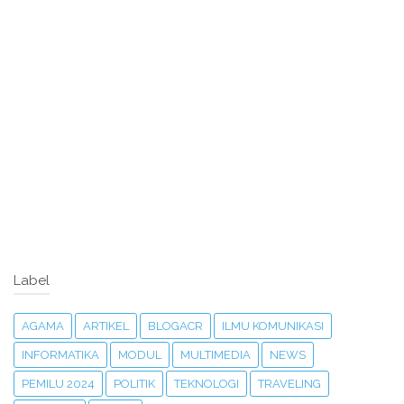
Label
AGAMA
ARTIKEL
BLOGACR
ILMU KOMUNIKASI
INFORMATIKA
MODUL
MULTIMEDIA
NEWS
PEMILU 2024
POLITIK
TEKNOLOGI
TRAVELING