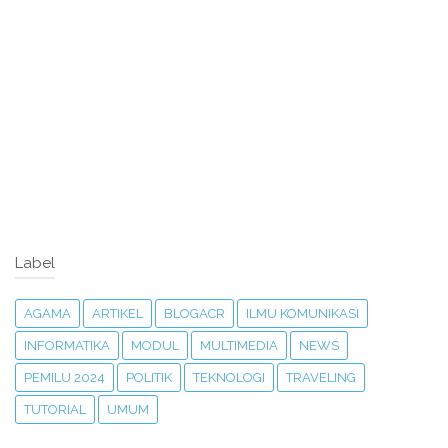
Label
AGAMA
ARTIKEL
BLOGACR
ILMU KOMUNIKASI
INFORMATIKA
MODUL
MULTIMEDIA
NEWS
PEMILU 2024
POLITIK
TEKNOLOGI
TRAVELING
TUTORIAL
UMUM