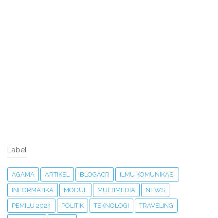
Label
AGAMA
ARTIKEL
BLOGACR
ILMU KOMUNIKASI
INFORMATIKA
MODUL
MULTIMEDIA
NEWS
PEMILU 2024
POLITIK
TEKNOLOGI
TRAVELING