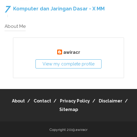
Komputer dan Jaringan Dasar - X MM
About Me
awiracr
View my complete profile
About
Contact
Privacy Policy
Disclaimer
Sitemap
Copyright 2019
awiracr