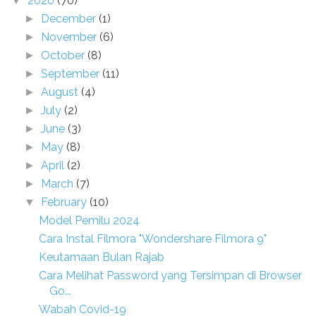
2020
(70)
▼
December
(1)
►
November
(6)
►
October
(8)
►
September
(11)
►
August
(4)
►
July
(2)
►
June
(3)
►
May
(8)
►
April
(2)
►
March
(7)
►
February
(10)
▼
Model Pemilu 2024
Cara Instal Filmora "Wondershare Filmora 9"
Keutamaan Bulan Rajab
Cara Melihat Password yang Tersimpan di Browser
Go...
Wabah Covid-19