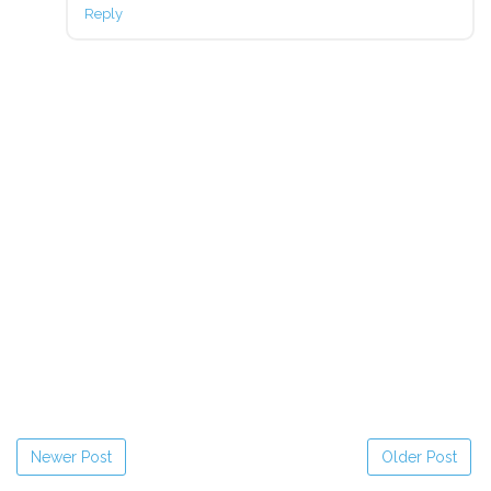
Reply
Newer Post
Older Post