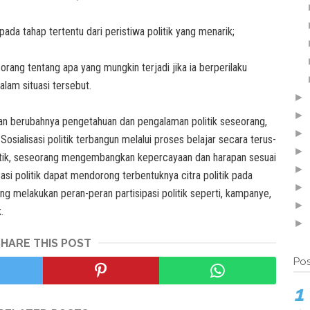
ada tahap tertentu dari peristiwa politik yang menarik;
orang tentang apa yang mungkin terjadi jika ia berperilaku
alam situasi tersebut.
►
►
ngan berubahnya pengetahuan dan pengalaman politik seseorang,
►
 Sosialisasi politik terbangun melalui proses belajar secara terus-
►
litik, seseorang mengembangkan kepercayaan dan harapan sesuai
►
isasi politik dapat mendorong terbentuknya citra politik pada
►
g melakukan peran-peran partisipasi politik seperti, kampanye,
►
.
►
SHARE THIS POST
Pos