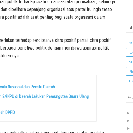
an publik terhadap suatu organisasi atau perusahaan, sehingga
dan dipelihara sepanjang organisasi atau partai itu ingin tetap
ra positif adalah aset penting bagi suatu organisasi dalam
Lab
rlukan terhadap terciptanya citra positif partai, citra positif
A
 berbagai peristiwa politik dengan membawa aspirasi politik
I
tituen-nya.
M
PE
T
ilu Nasional dan Pemilu Daerah
an 24 KPU di Daerah Lakukan Pemungutan Suara Ulang
Pos
leh DPRD
►
►
►
n menghasilkan sikap, pendapat, tanggapan atau perilaku