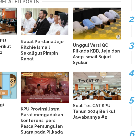
RELATED POSTS
KPU
Rapat Perdana Jeje
Unggul Versi QC
rikut
Ritchie Ismail
Pilkada KBB, Jeje dan
1
Sekaligus Pimpin
Asep Ismail Sujud
Rapat
Syukur
gi
Soal Tes CAT KPU
KPU Provinsi Jawa
Tahun 2024 Berikut
Barat mengadakan
Jawabannya #2
konferensi pers
Pasca Pemungutan
Suara pada Pilkada